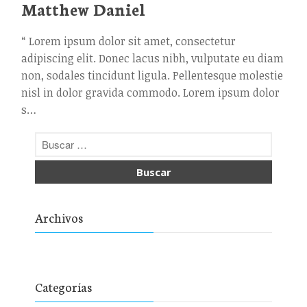
Matthew Daniel
SEGURO FLOTILLAS
“ Lorem ipsum dolor sit amet, consectetur
SEGURO DE CREDITO
COMERCIAL
adipiscing elit. Donec lacus nibh, vulputate eu diam
SEGURO VIDA GRUPO
non, sodales tincidunt ligula. Pellentesque molestie
nisl in dolor gravida commodo. Lorem ipsum dolor
SEGURO GASTOS MEDICOS
COLECTIVO
s…
SEGURO TRANSPORTE DE
MERCANCIA
SEGURO PARA AERONAVES
ADMINISTRACION DE
RIESGOS
ADMINISTRACIONES DE
Archivos
RIESGOS FLOTILLA
CONTACTO
Categorías