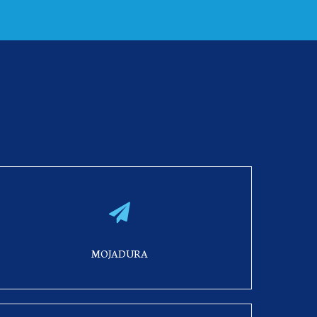
No hay categorías
Acceder
Feed de entradas
MOJADURA
Feed de comentarios
WordPress.org