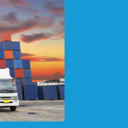
SEGURO FLOTILLAS
SEGURO DE CREDITO
COMERCIAL
SEGURO VIDA GRUPO
SEGURO GASTOS MEDICOS
COLECTIVO
SEGURO TRANSPORTE DE
MERCANCIA
SEGURO PARA AERONAVES
ADMINISTRACION DE
RIESGOS
ADMINISTRACIONES DE
RIESGOS FLOTILLA
CONTACTO