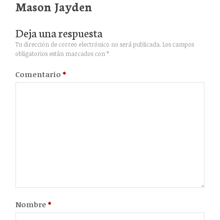
Mason Jayden
EMPRESARIALES
SEGURO FLOTILLAS
Deja una respuesta
SEGURO DE CREDITO
COMERCIAL
Tu dirección de correo electrónico no será publicada.
Los campos
obligatorios están marcados con
*
SEGURO VIDA GRUPO
SEGURO GASTOS MEDICOS
Comentario
*
COLECTIVO
SEGURO TRANSPORTE DE
MERCANCIA
SEGURO PARA AERONAVES
ADMINISTRACION DE
RIESGOS
ADMINISTRACIONES DE
RIESGOS FLOTILLA
CONTACTO
Nombre
*